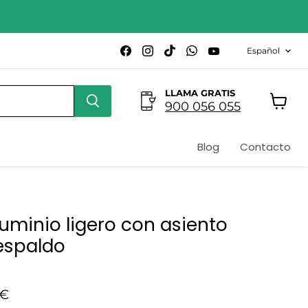
Idioma
Encuéntrenos
Encuéntrenos
Encuéntrenos
Encuéntrenos
Encuéntrenos
Español
en
en
en
en
en
Facebook
Instagram
TikTok
WhatsApp
YouTube
LLAMA GRATIS
900 056 055
Ver
carrito
Blog
Contacto
luminio ligero con asiento
respaldo
o actual
 €