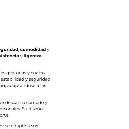
eguridad
,
comodidad
y
sistencia
y
ligereza
,
s giratorias y cuatro
 estabilidad y seguridad
 cm
, adaptándose a las
 de descanso cómodo y
personales. Su diseño
orte.
or se adapte a sus