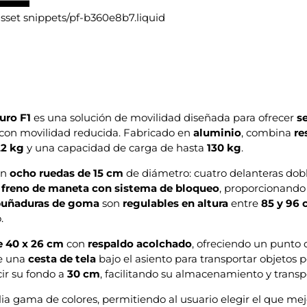
 asset snippets/pf-b360e8b7.liquid
uro F1
es una solución de movilidad diseñada para ofrecer
s
con movilidad reducida. Fabricado en
aluminio
, combina
re
22 kg
y una capacidad de carga de hasta
130 kg
.
on
ocho ruedas de 15 cm
de diámetro: cuatro delanteras doble
n
freno de maneta con sistema de bloqueo
, proporcionando
uñaduras de goma
son
regulables en altura
entre
85 y 96
.
e 40 x 26 cm
con
respaldo acolchado
, ofreciendo un punto
ye una
cesta de tela
bajo el asiento para transportar objetos 
ir su fondo a
30 cm
, facilitando su almacenamiento y transp
a gama de colores, permitiendo al usuario elegir el que mej