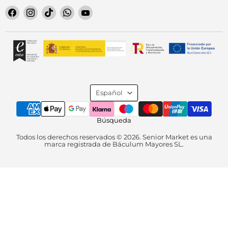
Encuéntrenos
Encuéntrenos
Encuéntrenos
Encuéntrenos
Encuéntrenos
en
en
en
en
en
Facebook
Instagram
TikTok
WhatsApp
YouTube
Idioma
Español
Búsqueda
Todos los derechos reservados © 2026. Senior Market es una
marca registrada de Báculum Mayores SL.