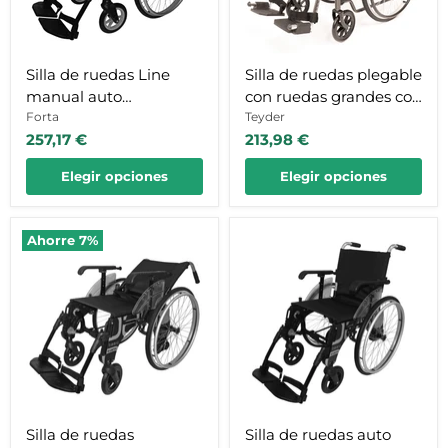
aluminio
extracción
con
rápida
reposapiés
extraibles
y
Silla de ruedas Line
Silla de ruedas plegable
regulables
manual auto
con ruedas grandes con
propulsable de
Forta
extracción rápida
Teyder
257,17 €
213,98 €
aluminio con
reposapiés extraibles y
Elegir opciones
Elegir opciones
regulables
Silla
Silla
Ahorre
7
%
de
de
ruedas
ruedas
reclinable
auto
auto
propulsable
propulsable
con
con
sistema
reposapiés
de
extraibles
plegado
especial
Silla de ruedas
Silla de ruedas auto