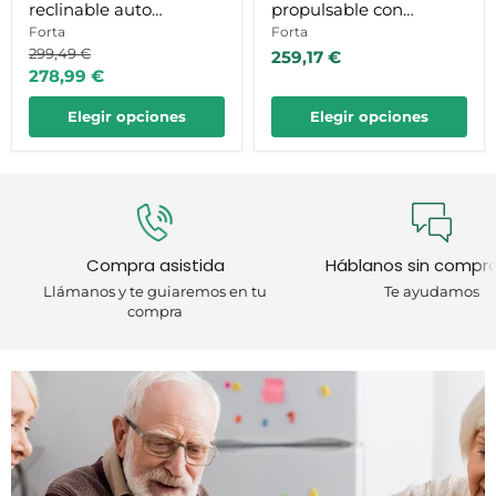
reclinable auto
propulsable con
propulsable con
Forta
sistema de plegado
Forta
Precio
299,49 €
259,17 €
reposapiés extraibles
especial
original
Precio
278,99 €
actual
Elegir opciones
Elegir opciones
Compra asistida
Háblanos sin compr
Llámanos y te guiaremos en tu
Te ayudamos
compra