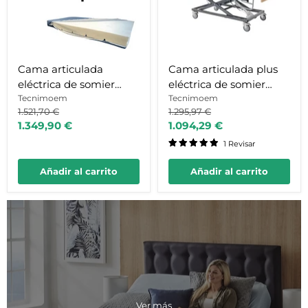
colchón
+
viscoelástico
cabecero
+
+
cabecero
piecero
+
+
piecero
carro
Cama articulada
Cama articulada plus
+
elevador
eléctrica de somier
eléctrica de somier
carro
+
elevador
barandillas
90cm + colchón
Tecnimoem
90cm + cabecero +
Tecnimoem
+
plegables
Precio
Precio
1.521,70 €
1.295,97 €
viscoelástico + cabecero
piecero + carro
barandillas
original
original
Precio
Precio
1.349,90 €
1.094,29 €
+ piecero + carro
elevador + barandillas
plegables
actual
actual
elevador + barandillas
plegables
1 Revisar
plegables
Añadir al carrito
Añadir al carrito
Ver más