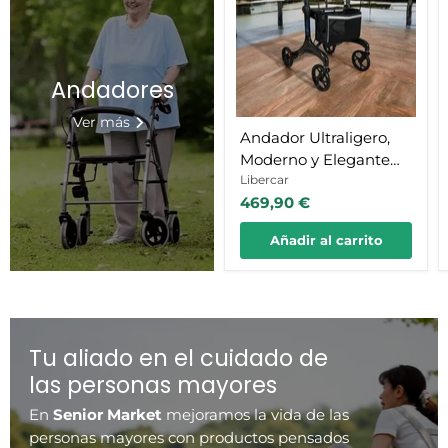
Elegante
en
Fibra
de
Carbono
Andadores
Ver más
Andador Ultraligero,
Moderno y Elegante
en Fibra de Carbono
Libercar
469,90 €
Añadir al carrito
Tu aliado en el cuidado de
las personas mayores
En
Senior Market
mejoramos la vida de las
personas mayores con
productos
pensados