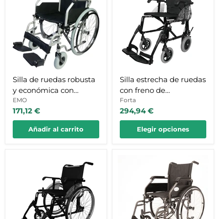
robusta
ruedas
y
con
económica
freno
con
de
reposabrazos
acompañante
y
y
reposapiés
ligera
Silla de ruedas robusta
Silla estrecha de ruedas
y económica con
con freno de
reposabrazos y
EMO
acompañante y ligera
Forta
171,12 €
294,94 €
reposapiés
Añadir al carrito
Elegir opciones
Silla
Silla
de
de
ruedas
ruedas
Line
plegable
manual
con
auto
ruedas
propulsable
grandes
de
con