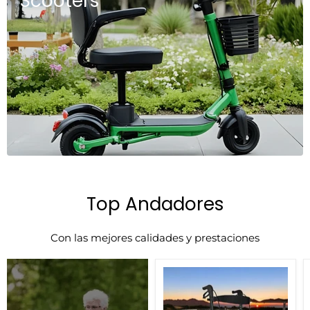
Scooters
Top Andadores
Con las mejores calidades y prestaciones
Andador
Ultraligero,
Moderno
y