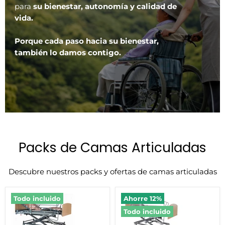
para
su bienestar, autonomía y calidad de
vida.
Porque cada paso hacia su bienestar,
también lo damos contigo.
Packs de Camas Articuladas
Descubre nuestros packs y ofertas de camas articuladas
Cama
Cama
Todo incluido
Ahorre
12
%
articulada
articulada
Todo incluido
eléctrica
plus
de
eléctrica