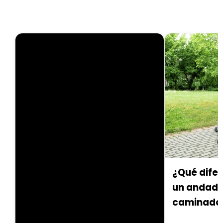
¿Qué difer
un andado
caminado