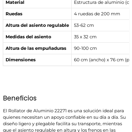
Material
Estructura de aluminio (co
Ruedas
4 ruedas de 200 mm
Altura del asiento regulable
53-62 cm
Medidas del asiento
35 x 32 cm
Altura de las empuñaduras
90-100 cm
Dimensiones
60 cm (ancho) x 76 cm (pr
Peso del artículo
6.7 kg
Peso máximo soportado
100 kg
Código HERA-CV
EAN 010C-509
Beneficios
Código SIRPO
E0007858
El Rollator de Aluminio 22271 es una solución ideal para
quienes necesitan un apoyo confiable en su día a día. Su
Código Familia SIRPO
EAN010C
diseño ligero y plegable facilita su transporte, mientras
SKU
22271
que el asiento regulable en altura y los frenos en las