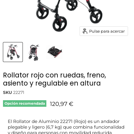
Pulse para acercar
Rollator rojo con ruedas, freno,
asiento y regulable en altura
SKU
22271
Precio actual
120,97 €
Opción recomendada
El Rollator de Aluminio 22271 (Rojo) es un andador
plegable y ligero (6,7 kg) que combina funcionalidad
y diseño para personas con movilidad reducida.