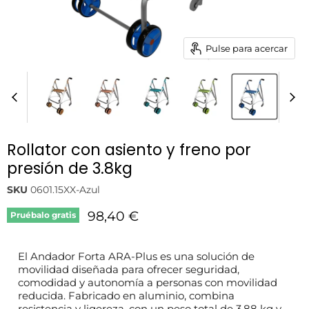
Pulse para acercar
Rollator con asiento y freno por
presión de 3.8kg
SKU
0601.15XX-Azul
Precio actual
98,40 €
Pruébalo gratis
El Andador Forta ARA-Plus es una solución de
movilidad diseñada para ofrecer seguridad,
comodidad y autonomía a personas con movilidad
reducida. Fabricado en aluminio, combina
resistencia y ligereza, con un peso total de 3,88 kg y