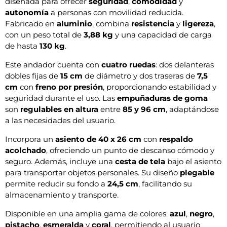
diseñada para ofrecer
seguridad
,
comodidad
y
autonomía
a personas con movilidad reducida.
Fabricado en
aluminio
, combina
resistencia
y
ligereza
,
con un peso total de
3,88 kg
y una capacidad de carga
de hasta
130 kg
.
Este andador cuenta con
cuatro ruedas
: dos delanteras
dobles fijas de
15 cm
de diámetro y dos traseras de
7,5
cm
con
freno por presión
, proporcionando estabilidad y
seguridad durante el uso. Las
empuñaduras de goma
son
regulables en altura
entre
85 y 96 cm
, adaptándose
a las necesidades del usuario.
Incorpora un
asiento de 40 x 26 cm
con
respaldo
acolchado
, ofreciendo un punto de descanso cómodo y
seguro. Además, incluye una
cesta de tela
bajo el asiento
para transportar objetos personales. Su diseño
plegable
permite reducir su fondo a
24,5 cm
, facilitando su
almacenamiento y transporte.
Disponible en una amplia gama de colores:
azul
,
negro
,
pistacho
,
esmeralda
y
coral
, permitiendo al usuario