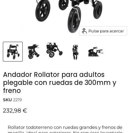
Pulse para acercar
Andador Rollator para adultos
plegable con ruedas de 300mm y
freno
SKU
2219
Precio actual
232,98 €
Rollator todoterreno con ruedas grandes y frenos de
manilla, ideal para exteriores. No requiere levantarlo