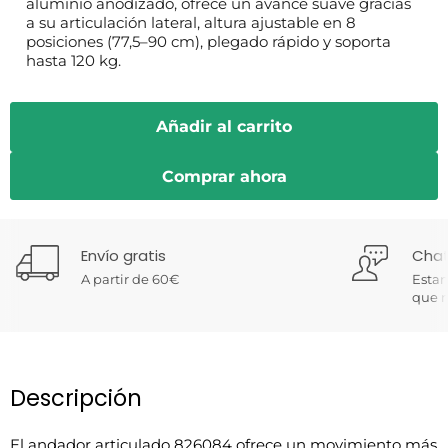
aluminio anodizado, ofrece un avance suave gracias
a su articulación lateral, altura ajustable en 8
posiciones (77,5–90 cm), plegado rápido y soporta
hasta 120 kg.
Añadir al carrito
Comprar ahora
Envío gratis
Chat
A partir de 60€
Estam
que n
Descripción
El andador articulado 826084 ofrece un movimiento más