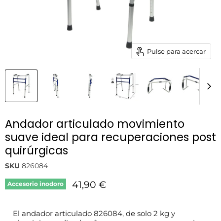
Pulse para acercar
Andador articulado movimiento
suave ideal para recuperaciones post
quirúrgicas
SKU
826084
Precio actual
41,90 €
Accesorio inodoro
El andador articulado 826084, de solo 2 kg y