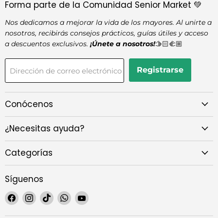
Forma parte de la Comunidad Senior Market 💚
Nos dedicamos a mejorar la vida de los mayores. Al unirte a
nosotros, recibirás consejos prácticos, guías útiles y acceso
a descuentos exclusivos.
¡Únete a nosotros!
🫱🏻‍🫲🏼
Registrarse
Dirección de correo electrónico
Conócenos
¿Necesitas ayuda?
Categorías
Síguenos
Encuéntrenos
Encuéntrenos
Encuéntrenos
Encuéntrenos
Encuéntrenos
en
en
en
en
en
Facebook
Instagram
TikTok
WhatsApp
YouTube