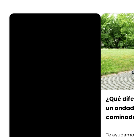
¿Qué difer
un andado
caminado
Te ayudamos a