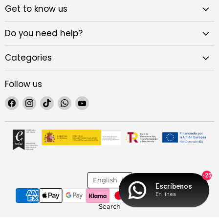
Get to know us
Do you need help?
Categories
Follow us
Find
Find
Find
Find
Find
us
us
us
us
us
on
on
on
on
on
Facebook
Instagram
TikTok
WhatsApp
YouTube
Language
-25
English
Escríbenos
En línea
Search