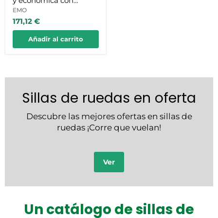
y económica con
reposabrazos y
EMO
171,12 €
reposapiés
Añadir al carrito
Sillas de ruedas en oferta
Descubre las mejores ofertas en sillas de
ruedas ¡Corre que vuelan!
Ver
Un catálogo de sillas de