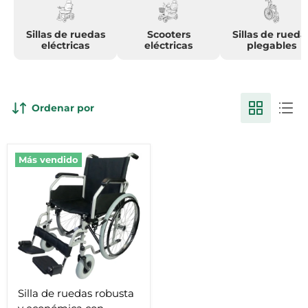
Sillas de ruedas
Scooters
Sillas de rueda
eléctricas
eléctricas
plegables
Ordenar por
Silla
Más vendido
de
ruedas
robusta
y
económica
con
reposabrazos
y
reposapiés
Silla de ruedas robusta