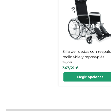
ruedas
con
respaldo
reclinable
y
reposapiés
elevables
con
tapizado
de
Nylon
Silla de ruedas con respal
reclinable y reposapiés
elevables con tapizado de
Teyder
347,39 €
Nylon
Elegir opciones