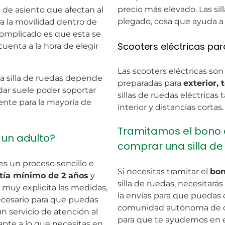
precio más elevado. Las si
os de asiento que afectan al
plegado, cosa que ayuda a 
ra la movilidad dentro de
complicado es que esta se
Scooters eléctricas pa
enta a la hora de elegir
Las scooters eléctricas son
 silla de ruedas depende
preparadas para
exterior, 
ándar suele poder soportar
sillas de ruedas eléctricas
ente para la mayoría de
interior y distancias cortas.
Tramitamos el bono 
 un adulto?
comprar una silla de
es un proceso sencillo e
Si necesitas tramitar el
bon
tía mínimo de 2 años
y
silla de ruedas, necesitará
 muy explicita las medidas,
la envías para que puedas 
ecesario para que puedas
comunidad autónoma de do
n servicio de atención al
para que te ayudemos en e
dapte a lo que necesitas en