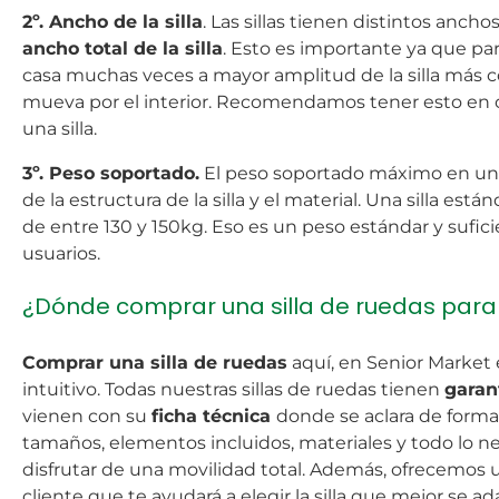
2º. Ancho de la silla
. Las sillas tienen distintos anch
ancho total de la silla
. Esto es importante ya que pa
casa muchas veces a mayor amplitud de la silla más 
mueva por el interior. Recomendamos tener esto en cu
una silla.
3º. Peso soportado.
El peso soportado máximo en una
de la estructura de la silla y el material. Una silla est
de entre 130 y 150kg. Eso es un peso estándar y sufici
usuarios.
¿Dónde comprar una silla de ruedas para
Comprar una silla de ruedas
aquí, en Senior Market 
intuitivo. Todas nuestras sillas de ruedas tienen
garan
vienen con su
ficha técnica
donde se aclara de forma
tamaños, elementos incluidos, materiales y todo lo n
disfrutar de una movilidad total. Además, ofrecemos u
cliente que te ayudará a elegir la silla que mejor se a