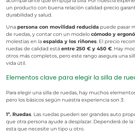
acompañante que empuja la silla. Por nuestra experie
un producto con buena relación calidad-precio garant
durabilidad y salud.
Una
persona con movilidad reducida
puede pasar mu
de ruedas, y contar con un modelo
cómodo y ergon
molestias en la
espalda y los riñones
. El precio reco
ruedas de calidad está
entre 250 € y 450 €
. Hay mo
otros más completos, pero este rango asegura una silla
vida útil.
Elementos clave para elegir la silla de rue
Para elegir una silla de ruedas, hay muchos elementos 
pero los básicos según nuestra experiencia son 3:
1º. Ruedas
. Las ruedas pueden ser grandes auto prop
que otra persona ayude a desplazar. Dependerá de la
esta que necesite un tipo u otro.