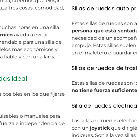
ncia, creemos que elegir
Sillas de ruedas auto p
iza tres cosas: comodidad,
Estas sillas de ruedas son 
chas horas en una silla
persona que está sentada
ómico
ayuda a evitar
necesidad de un acompaña
mendable para una silla de
empuje. Estas sillas suelen
delos más económicos y
en el maletero o guardar e
 fiable y con una larga
Sillas de ruedas de tra
das ideal
Estas sillas de ruedas son 
no tiene fuerza suficient
posibles en los que fijarse
Silla de ruedas eléctrica
ulsables o manuales para
Las sillas de ruedas eléctr
 fuerza e independencia de
con un
joystick
que dirigié
indiques. Son a la vez silla