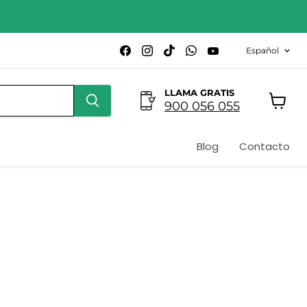
Idioma
Encuéntrenos
Encuéntrenos
Encuéntrenos
Encuéntrenos
Encuéntrenos
Español
en
en
en
en
en
Facebook
Instagram
TikTok
WhatsApp
YouTube
LLAMA GRATIS
900 056 055
Ver
carrito
Blog
Contacto