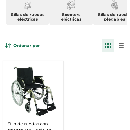
Sillas de ruedas
Scooters
Sillas de rueda
eléctricas
eléctricas
plegables
Ordenar por
Silla
de
ruedas
con
asiento
regulable
en
altura
y
ángulo
y
ruedas
macizas
Silla de ruedas con