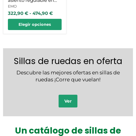
asiento regulable en
altura y ángulo y
EMO
322,90 €
-
474,90 €
ruedas macizas
Elegir opciones
Sillas de ruedas en oferta
Descubre las mejores ofertas en sillas de
ruedas ¡Corre que vuelan!
Ver
Un catálogo de sillas de