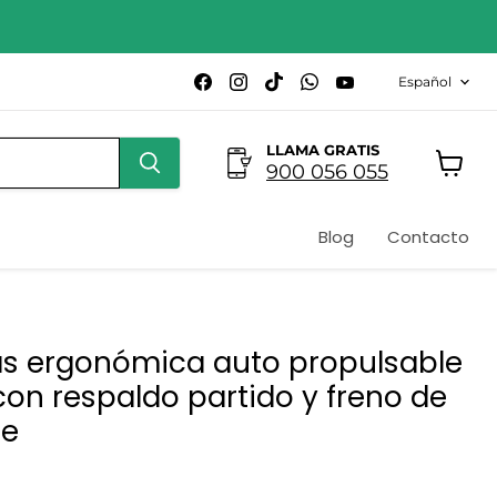
Idioma
Encuéntrenos
Encuéntrenos
Encuéntrenos
Encuéntrenos
Encuéntrenos
Español
en
en
en
en
en
Facebook
Instagram
TikTok
WhatsApp
YouTube
LLAMA GRATIS
900 056 055
Ver
carrito
Blog
Contacto
das ergonómica auto propulsable
con respaldo partido y freno de
e