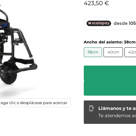
Precio actual
423,50 €
Ancho del asiento:
38cm
38cm
40cm
42
aga clic o desplácese para acercar
Llámanos y te 
Te atendemos aq