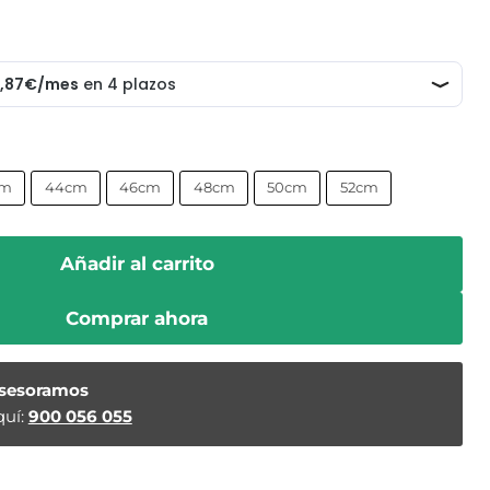
cm
44cm
46cm
48cm
50cm
52cm
Añadir al carrito
Comprar ahora
asesoramos
uí:
900 056 055