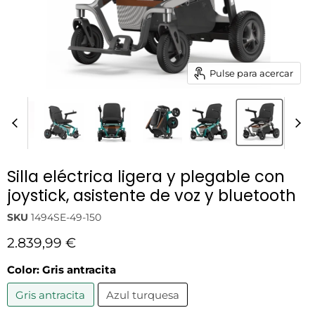
Pulse para acercar
Silla eléctrica ligera y plegable con
joystick, asistente de voz y bluetooth
SKU
1494SE-49-150
Precio actual
2.839,99 €
Color:
Gris antracita
Gris antracita
Azul turquesa