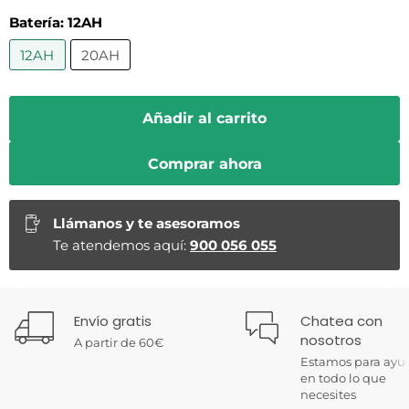
Batería:
12AH
12AH
20AH
Añadir al carrito
Comprar ahora
Llámanos y te asesoramos
Te atendemos aquí:
900 056 055
Envío gratis
Chatea con
nosotros
A partir de 60€
Estamos para ayu
en todo lo que
necesites