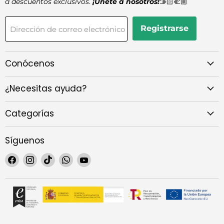
a descuentos exclusivos.
¡Únete a nosotros!
🫱🏻‍🫲🏼
Registrarse
Dirección de correo electrónico
Conócenos
¿Necesitas ayuda?
Categorías
Síguenos
Encuéntrenos
Encuéntrenos
Encuéntrenos
Encuéntrenos
Encuéntrenos
en
en
en
en
en
Facebook
Instagram
TikTok
WhatsApp
YouTube