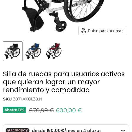
Pulse para acercar
Silla de ruedas para usuarios activos
que quieran lograr un mayor
rendimiento y comodidad
SKU
3871.XX01.38.N
Precio original
Precio actual
670,99 €
600,00 €
Ahorre
11
%