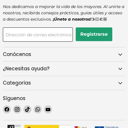
Nos dedicamos a mejorar la vida de los mayores. Al unirte a
nosotros, recibirás consejos prácticos, guías útiles y acceso
a descuentos exclusivos.
¡Únete a nosotros!
🫱🏻‍🫲🏼
Registrarse
Dirección de correo electrónico
Conócenos
¿Necesitas ayuda?
Categorías
Síguenos
Encuéntrenos
Encuéntrenos
Encuéntrenos
Encuéntrenos
Encuéntrenos
en
en
en
en
en
Facebook
Instagram
TikTok
WhatsApp
YouTube