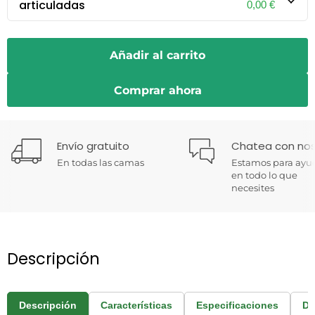
articuladas
0,00 €
Añadir al carrito
Comprar ahora
Envío gratuito
Chatea con nos
En todas las camas
Estamos para ayu
en todo lo que
necesites
Descripción
Descripción
Características
Especificaciones
Do