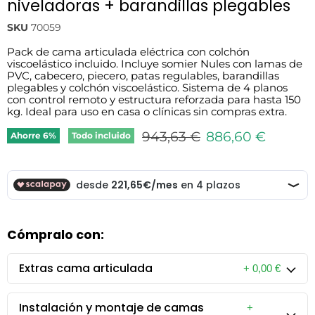
niveladoras + barandillas plegables
SKU
70059
Pack de cama articulada eléctrica con colchón
viscoelástico incluido. Incluye somier Nules con lamas de
PVC, cabecero, piecero, patas regulables, barandillas
plegables y colchón viscoelástico. Sistema de 4 planos
con control remoto y estructura reforzada para hasta 150
kg. Ideal para uso en casa o clínicas sin compras extra.
Precio original
Precio actual
943,63 €
886,60 €
Ahorre
6
%
Todo incluido
Cómpralo con:
Extras cama articulada
+ 0,00 €
Instalación y montaje de camas
+