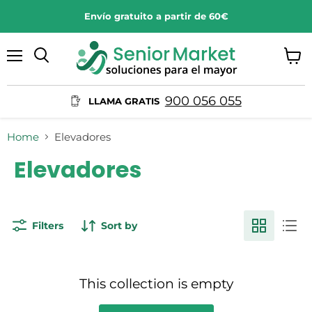
Envío gratuito a partir de 60€
Menu
View
Search
cart
900 056 055
LLAMA GRATIS
Home
Elevadores
Elevadores
Filters
Sort by
This collection is empty