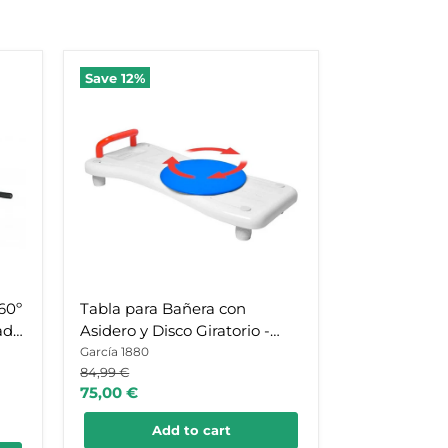
Tabla
Save
12
%
para
Bañera
con
Asidero
y
Disco
Giratorio
-
Asiento
32.5
cm
60º
Tabla para Bañera con
ad y
Asidero y Disco Giratorio -
Asiento 32.5 cm
García 1880
Original
84,99 €
price
Current
75,00 €
price
Add to cart