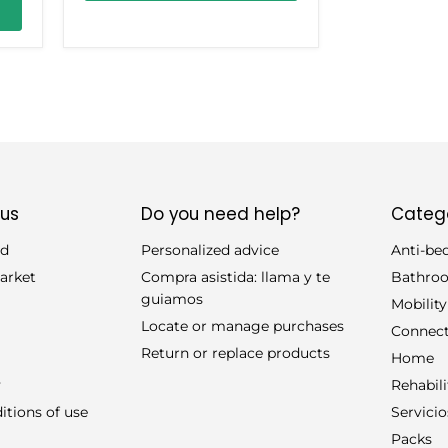
 us
Do you need help?
Categ
id
Personalized advice
Anti-be
arket
Compra asistida: llama y te
Bathro
guiamos
Mobility
Locate or manage purchases
Connect
Return or replace products
Home
y
Rehabili
itions of use
Servicio
Packs