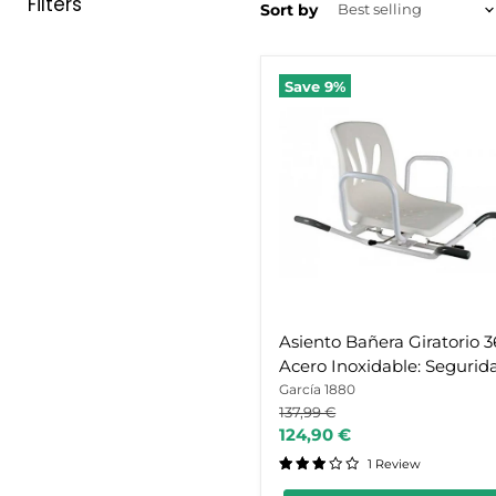
Filters
Sort by
Asiento
Save
9
%
Bañera
Giratorio
360º
Acero
Inoxidable:
Seguridad
y
Facilidad
para
Personas
Mayores
Asiento Bañera Giratorio 3
Acero Inoxidable: Segurid
Facilidad para Personas
García 1880
Original
137,99 €
Mayores
price
Current
124,90 €
price
1 Review