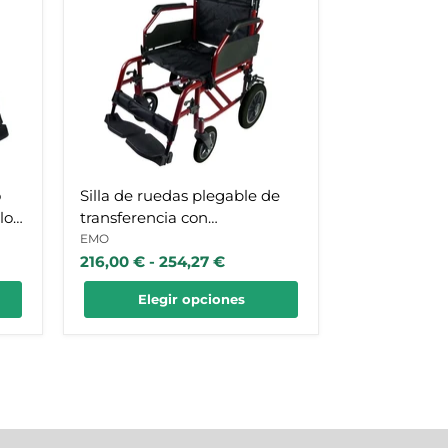
plegable
de
transferencia
con
apoyabrazos
ideal
para
hogar
o
Silla de ruedas plegable de
lo y
transferencia con
apoyabrazos ideal para hogar
EMO
216,00 €
-
254,27 €
Elegir opciones