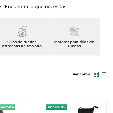
s ¡Encuentra la que necesitas!
Sillas de ruedas
Motores para sillas de
estrechas de traslado
ruedas
Ver como
Silla
conómica
Ahorre
8
%
Line