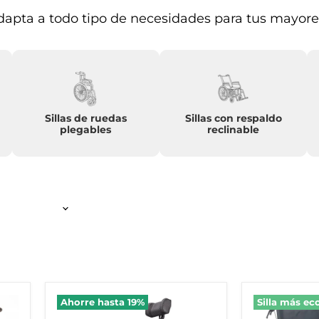
adapta a todo tipo de necesidades para tus mayore
Sillas de ruedas
Sillas con respaldo
plegables
reclinable
Silla
Silla
Ahorre hasta
19
%
Silla más e
eléctrica
de