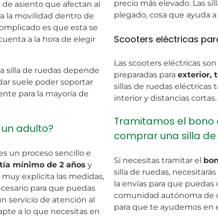
precio más elevado. Las si
os de asiento que afectan al
plegado, cosa que ayuda a 
ra la movilidad dentro de
complicado es que esta se
Scooters eléctricas pa
enta a la hora de elegir
Las scooters eléctricas son
 silla de ruedas depende
preparadas para
exterior, 
ándar suele poder soportar
sillas de ruedas eléctricas
ente para la mayoría de
interior y distancias cortas.
Tramitamos el bono 
 un adulto?
comprar una silla de
es un proceso sencillo e
Si necesitas tramitar el
bon
tía mínimo de 2 años
y
silla de ruedas, necesitará
 muy explicita las medidas,
la envías para que puedas 
ecesario para que puedas
comunidad autónoma de do
n servicio de atención al
para que te ayudemos en e
dapte a lo que necesitas en