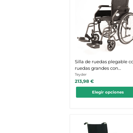
ruedas
plegable
con
ruedas
grandes
con
extracción
rápida
Silla de ruedas plegable c
ruedas grandes con
extracción rápida
Teyder
213,98 €
Elegir opciones
Silla
de
ruedas