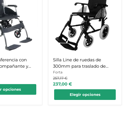
a
de
ruedas
de
300mm
te
para
traslado
de
capacidad
hasta
140kg
nsferencia con
Silla Line de ruedas de
compañante y
300mm para traslado de
tible
capacidad hasta 140kg
Forta
Precio
257,17 €
original
Precio
237,00 €
ir opciones
actual
Elegir opciones