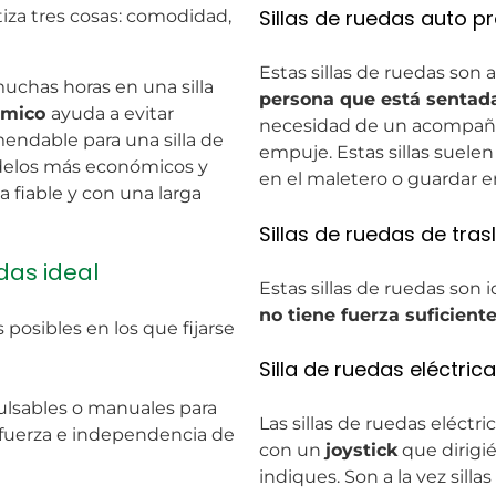
Sillas de ruedas auto p
iza tres cosas: comodidad,
Estas sillas de ruedas son 
chas horas en una silla
persona que está sentada
ómico
ayuda a evitar
necesidad de un acompaña
mendable para una silla de
empuje. Estas sillas suelen
delos más económicos y
en el maletero o guardar e
 fiable y con una larga
Sillas de ruedas de tra
das ideal
Estas sillas de ruedas son 
no tiene fuerza suficient
posibles en los que fijarse
Silla de ruedas eléctrica
ulsables o manuales para
Las sillas de ruedas eléctr
 fuerza e independencia de
con un
joystick
que dirigié
indiques. Son a la vez silla