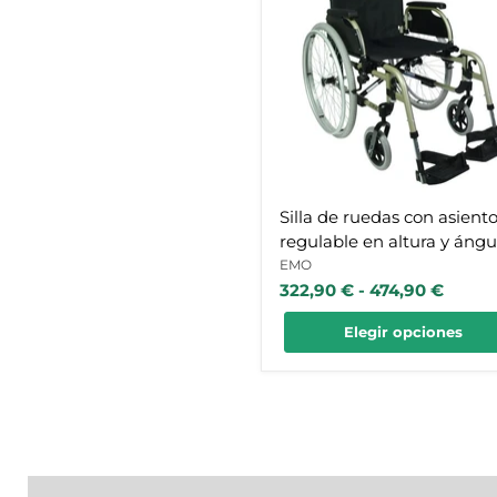
con
asiento
regulable
en
altura
y
ángulo
y
ruedas
macizas
Silla de ruedas con asient
regulable en altura y ángu
ruedas macizas
EMO
322,90 €
-
474,90 €
Elegir opciones