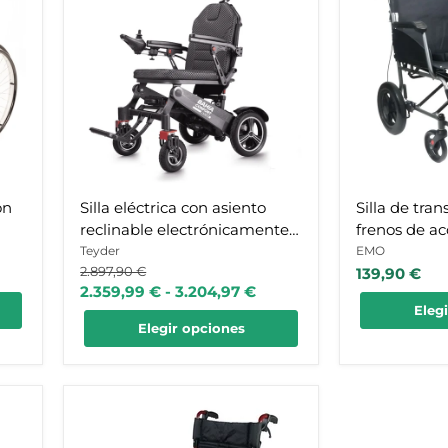
con
transferenci
asiento
con
reclinable
frenos
electrónicamente
de
45º
acompañan
y
respaldo
abatible
on
Silla eléctrica con asiento
Silla de tra
reclinable electrónicamente
frenos de a
45º
respaldo aba
Teyder
EMO
Precio
2.897,90 €
139,90 €
original
2.359,99 €
-
3.204,97 €
Eleg
Elegir opciones
Silla
de
ruedas