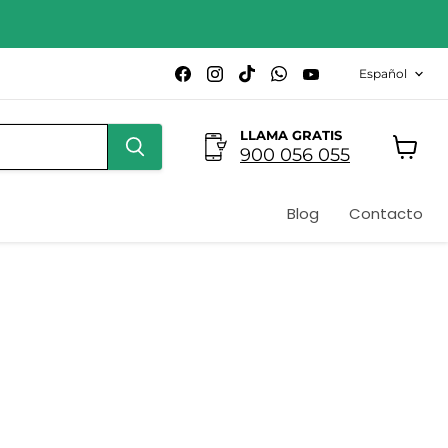
Idioma
Encuéntrenos
Encuéntrenos
Encuéntrenos
Encuéntrenos
Encuéntrenos
Español
en
en
en
en
en
Facebook
Instagram
TikTok
WhatsApp
YouTube
LLAMA GRATIS
900 056 055
Ver
carrito
Blog
Contacto