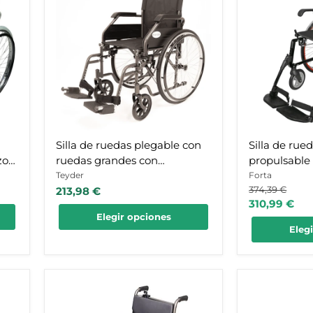
ruedas
ruedas
plegable
roja
con
auto
ruedas
propulsable
grandes
con
con
frenos
extracción
de
rápida
acompañan
Silla de ruedas plegable con
Silla de rue
zos
ruedas grandes con
propulsable
extracción rápida
acompañan
Teyder
Forta
Precio
374,39 €
213,98 €
original
Precio
310,99 €
Elegir opciones
actual
Eleg
Silla
Silla
eléctrica
de
plegable
ruedas