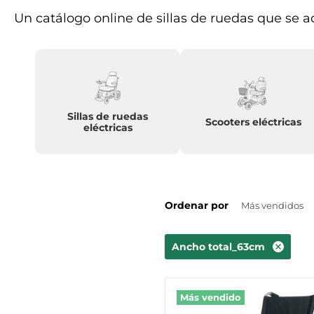
Un catálogo online de sillas de ruedas que se 
Sillas de ruedas
Scooters eléctricas
eléctricas
Ordenar por
Ancho total_63cm
Silla
Más vendido
de