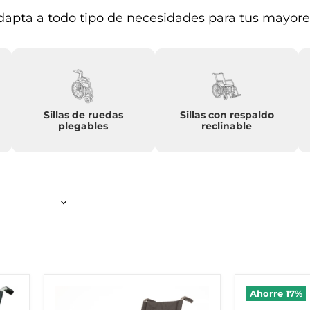
adapta a todo tipo de necesidades para tus mayore
Sillas de ruedas
Sillas con respaldo
plegables
reclinable
Silla
Silla
Ahorre
17
%
de
de