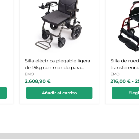
ligera
plegable
de
de
15kg
transferenci
con
con
mando
apoyabrazo
para
ideal
acompañante
para
y
hogar
cinturón
Silla eléctrica plegable ligera
Silla de rue
de 15kg con mando para
transferenci
acompañante y cinturón
apoyabrazos
EMO
EMO
2.608,90 €
216,00 €
-
2
Añadir al carrito
Eleg