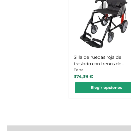
roja
de
traslado
con
frenos
de
acompañante
Silla de ruedas roja de
traslado con frenos de
acompañante
Forta
374,39 €
Elegir opciones