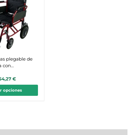
a
s
das plegable de
a con
 ideal para hogar
54,27 €
ir opciones