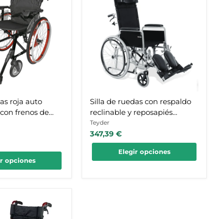
ruedas
con
respaldo
reclinable
y
reposapiés
elevables
te
con
tapizado
de
Nylon
das roja auto
Silla de ruedas con respaldo
 con frenos de
reclinable y reposapiés
te
elevables con tapizado de
Teyder
347,39 €
Nylon
Elegir opciones
ir opciones