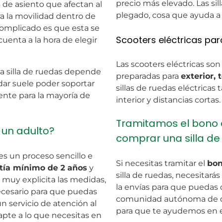
precio más elevado. Las si
os de asiento que afectan al
plegado, cosa que ayuda a 
ra la movilidad dentro de
complicado es que esta se
Scooters eléctricas pa
enta a la hora de elegir
Las scooters eléctricas son
 silla de ruedas depende
preparadas para
exterior, 
ándar suele poder soportar
sillas de ruedas eléctricas
ente para la mayoría de
interior y distancias cortas.
Tramitamos el bono 
 un adulto?
comprar una silla de
es un proceso sencillo e
Si necesitas tramitar el
bon
tía mínimo de 2 años
y
silla de ruedas, necesitará
 muy explicita las medidas,
la envías para que puedas 
ecesario para que puedas
comunidad autónoma de do
n servicio de atención al
para que te ayudemos en e
dapte a lo que necesitas en