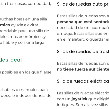
Sillas de ruedas auto p
iza tres cosas: comodidad,
Estas sillas de ruedas son 
chas horas en una silla
persona que está sentada
ómico
ayuda a evitar
necesidad de un acompaña
mendable para una silla de
empuje. Estas sillas suelen
delos más económicos y
en el maletero o guardar e
 fiable y con una larga
Sillas de ruedas de tra
das ideal
Estas sillas de ruedas son 
no tiene fuerza suficient
posibles en los que fijarse
Silla de ruedas eléctrica
ulsables o manuales para
Las sillas de ruedas eléctr
 fuerza e independencia de
con un
joystick
que dirigié
indiques. Son a la vez silla