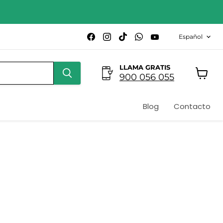
Idioma
Encuéntrenos
Encuéntrenos
Encuéntrenos
Encuéntrenos
Encuéntrenos
Español
en
en
en
en
en
Facebook
Instagram
TikTok
WhatsApp
YouTube
LLAMA GRATIS
900 056 055
Ver
carrito
Blog
Contacto