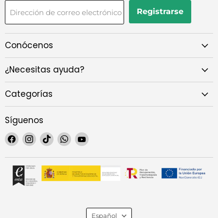
Registrarse
Dirección de correo electrónico
Conócenos
¿Necesitas ayuda?
Categorías
Síguenos
Encuéntrenos
Encuéntrenos
Encuéntrenos
Encuéntrenos
Encuéntrenos
en
en
en
en
en
Facebook
Instagram
TikTok
WhatsApp
YouTube
Idioma
Español