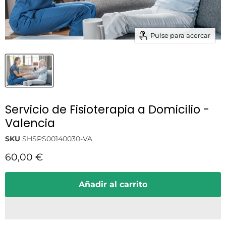
Pulse para acercar
Servicio de Fisioterapia a Domicilio -
Valencia
SKU
SHSPS00140030-VA
Precio actual
60,00 €
Añadir al carrito