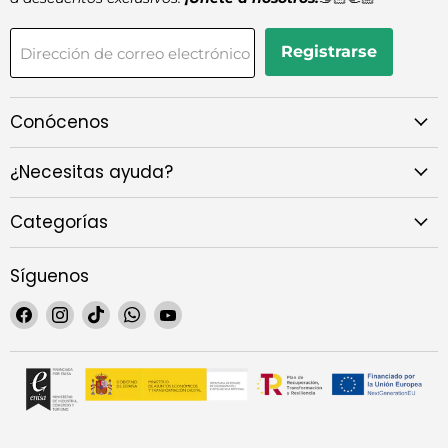
Registrarse
Dirección de correo electrónico
Conócenos
¿Necesitas ayuda?
Categorías
Síguenos
Encuéntrenos
Encuéntrenos
Encuéntrenos
Encuéntrenos
Encuéntrenos
en
en
en
en
en
Facebook
Instagram
TikTok
WhatsApp
YouTube