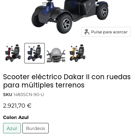
Pulse para acercar
Scooter eléctrico Dakar II con ruedas
para múltiples terrenos
SKU
1483SCN-90-U
Precio actual
2.921,70 €
Color:
Azul
Azul
Burdeos