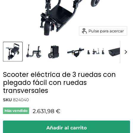
Pulse para acercar
Scooter eléctrica de 3 ruedas con
plegado fácil con ruedas
transversales
SKU
824040
Precio actual
2.631,98 €
Más vendido
Añadir al carrito