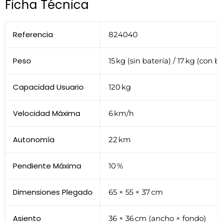
Ficha Técnica
Referencia
824040
Peso
15 kg (sin batería) / 17 kg (con b
Capacidad Usuario
120 kg
Velocidad Máxima
6 km/h
Autonomía
22 km
Pendiente Máxima
10 %
Dimensiones Plegado
65 × 55 × 37 cm
Asiento
36 × 36 cm (ancho × fondo)