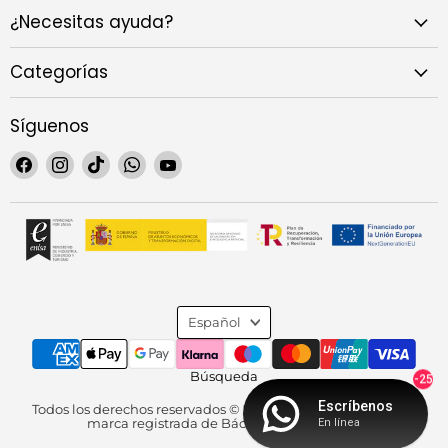
¿Necesitas ayuda?
Categorías
Síguenos
Encuéntrenos
Encuéntrenos
Encuéntrenos
Encuéntrenos
Encuéntrenos
en
en
en
en
en
Facebook
Instagram
TikTok
WhatsApp
YouTube
Idioma
Español
Búsqueda
-25
Escríbenos
Todos los derechos reservados © 2026. Senior Market es una
marca registrada de Báculum Mayores SL.
En línea