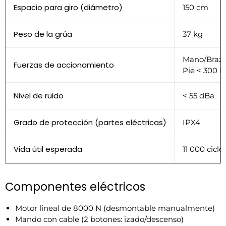
Espacio para giro (diámetro)
150 cm
Peso de la grúa
37 kg
Mano/Brazo
Fuerzas de accionamiento
Pie < 300 N
Nivel de ruido
< 55 dBa
Grado de protección (partes eléctricas)
IPX4
Vida útil esperada
11 000 cicl
Componentes eléctricos
Motor lineal de 8000 N (desmontable manualmente)
Mando con cable (2 botones: izado/descenso)