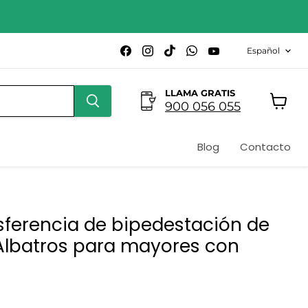
Idioma
Encuéntrenos
Encuéntrenos
Encuéntrenos
Encuéntrenos
Encuéntrenos
Español
en
en
en
en
en
Facebook
Instagram
TikTok
WhatsApp
YouTube
LLAMA GRATIS
900 056 055
Ver
carrito
Blog
Contacto
sferencia de bipedestación de
Albatros para mayores con