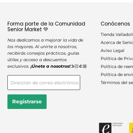
Peso máquina
Placa de reposapiés
Forma parte de la Comunidad
Conócenos
Senior Market 💚
Tienda Valladol
Ruedas
Nos dedicamos a mejorar la vida de
Acerca de Seni
los mayores. Al unirte a nosotros,
Cargador integrado
Aviso Legal
recibirás consejos prácticos, guías
Política de Pri
útiles y acceso a descuentos
Eslingas
exclusivos.
¡Únete a nosotros!
🫱🏻‍🫲🏼
Política de re
Política de env
Bajada de emergenc
Dirección de correo electrónico
Términos del se
Apoyo para piernas
Registrarse
Color