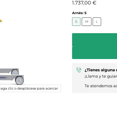
Precio actual
1.737,00 €
Arnés:
S
S
M
L
¿Tienes alguna
¡Llama y te guia
Te atendemos aq
aga clic o desplácese para acercar