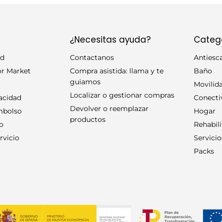
44 kg (44,85 kg redondeado a la baja)
Antideslizante
¿Necesitas ayuda?
Categ
id
Contactanos
Antiesc
De gran calidad, con frenos independientes
or Market
Compra asistida: llama y te
Baño
guiamos
Sí :contentReference
Movilid
Localizar o gestionar compras
vacidad
Conecti
Poliéster (disponibles)
Devolver o reemplazar
embolso
Hogar
productos
ío
Rehabili
ia manual
Sí
rvicio
Servicio
Packs
Sí
Gris