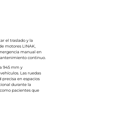
r el traslado y la
a de motores LINAK,
emergencia manual en
 mantenimiento continuo.
sta 945 mm y
ehículos. Las ruedas
d precisa en espacios
cional durante la
como pacientes que