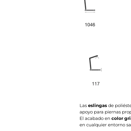
Las
eslingas
de poliést
apoyo para piernas pro
El acabado en
color gr
en cualquier entorno san