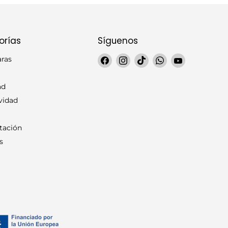
orías
Síguenos
Encuéntrenos
Encuéntrenos
Encuéntrenos
Encuéntrenos
Encuéntren
aras
en
en
en
en
en
Facebook
Instagram
TikTok
WhatsApp
YouTube
ad
vidad
tación
s