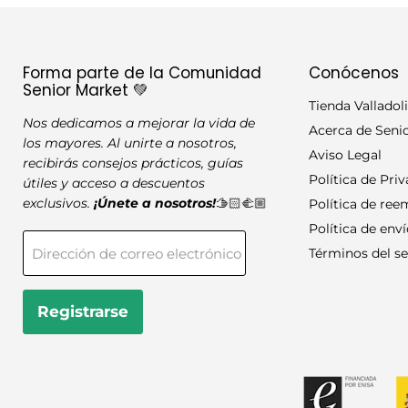
Peso máquina
Placa de reposapiés
Forma parte de la Comunidad
Conócenos
Senior Market 💚
Tienda Valladol
Ruedas
Nos dedicamos a mejorar la vida de
Acerca de Seni
los mayores. Al unirte a nosotros,
Cargador integrado
Aviso Legal
recibirás consejos prácticos, guías
Política de Pri
útiles y acceso a descuentos
Eslingas
exclusivos.
¡Únete a nosotros!
🫱🏻‍🫲🏼
Política de re
Política de env
Bajada de emergenc
Dirección de correo electrónico
Términos del se
Apoyo para piernas
Registrarse
Color