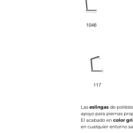
Las
eslingas
de poliést
apoyo para piernas pro
El acabado en
color gr
en cualquier entorno san