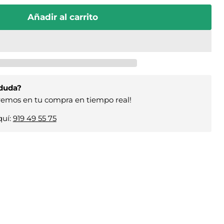
Añadir al carrito
 duda?
remos en tu compra en tiempo real!
uí:
919 49 55 75