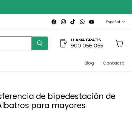
Idioma
Encuéntrenos
Encuéntrenos
Encuéntrenos
Encuéntrenos
Encuéntrenos
Español
en
en
en
en
en
Facebook
Instagram
TikTok
WhatsApp
YouTube
LLAMA GRATIS
900 056 055
Ver
carrito
Blog
Contacto
sferencia de bipedestación de
Albatros para mayores