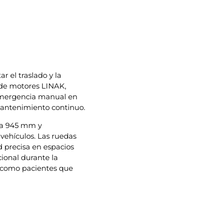
r el traslado y la
a de motores LINAK,
emergencia manual en
 mantenimiento continuo.
sta 945 mm y
ehículos. Las ruedas
d precisa en espacios
cional durante la
como pacientes que