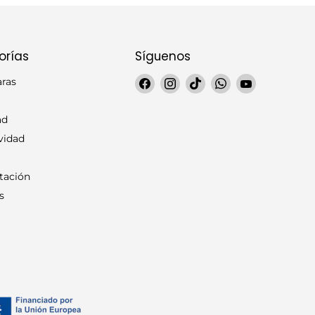
orías
Síguenos
Encuéntrenos
Encuéntrenos
Encuéntrenos
Encuéntrenos
Encuéntren
aras
en
en
en
en
en
Facebook
Instagram
TikTok
WhatsApp
YouTube
ad
vidad
tación
s