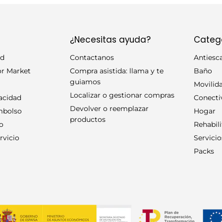
44 kg (44,85 kg redondeado a la baja)
Antideslizante
¿Necesitas ayuda?
Categ
id
Contactanos
Antiesc
De gran calidad, con frenos independientes
or Market
Compra asistida: llama y te
Baño
guiamos
Sí :contentReference
Movilid
Localizar o gestionar compras
vacidad
Conecti
Poliéster (disponibles)
Devolver o reemplazar
embolso
Hogar
productos
ío
Rehabili
ia manual
Sí
rvicio
Servicio
Packs
Sí
Gris