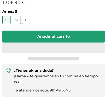
Precio actual
1.306,90 €
Arnés:
S
S
M
L
Añadir al carrito
¿Tienes alguna duda?
¡Llama y te guiaremos en tu compra en tiempo
real!
Te atendemos aquí:
919 49 55 75