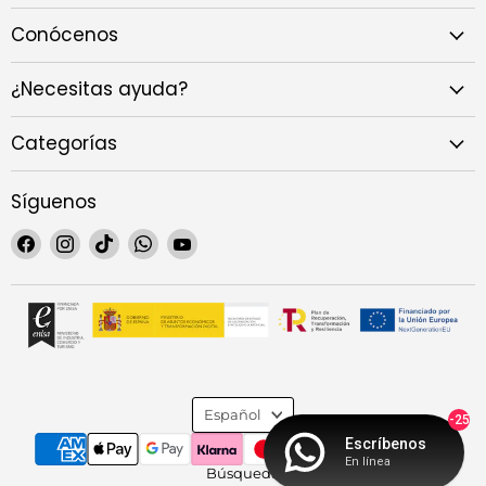
Conócenos
¿Necesitas ayuda?
Categorías
Síguenos
Encuéntrenos
Encuéntrenos
Encuéntrenos
Encuéntrenos
Encuéntrenos
en
en
en
en
en
Facebook
Instagram
TikTok
WhatsApp
YouTube
Idioma
Español
-25
Escríbenos
En línea
Búsqueda